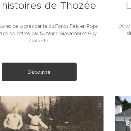
 histoires de Thozée
Décou
ires de la présidente du Fonds Félicien Rops
d
ture de lettres par Suzanne Giovannini et Guy
Goffette.
Découvrir